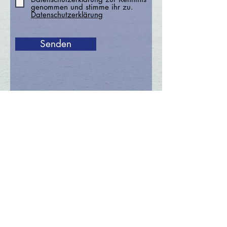
genommen und stimme ihr zu.
Datenschutzerklärung
Senden
Anrufen
Tel.: 0172/863 61 43
Kontakt
Kontaktformular
Adresse